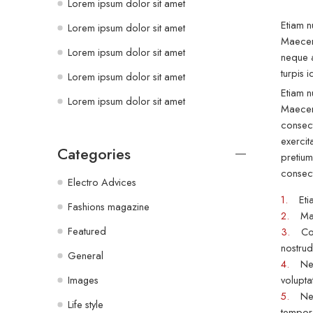
Lorem ipsum dolor sit amet
Etiam n
Lorem ipsum dolor sit amet
Maecena
Lorem ipsum dolor sit amet
neque a
turpis i
Lorem ipsum dolor sit amet
Etiam n
Lorem ipsum dolor sit amet
Maecena
consect
exercit
Categories
pretium
consect
Electro Advices
1.
Etiam
Fashions magazine
2.
Maece
Featured
3.
Conse
nostrud
General
4.
Nemo 
Images
volupta
5.
Neque
Life style
tempora