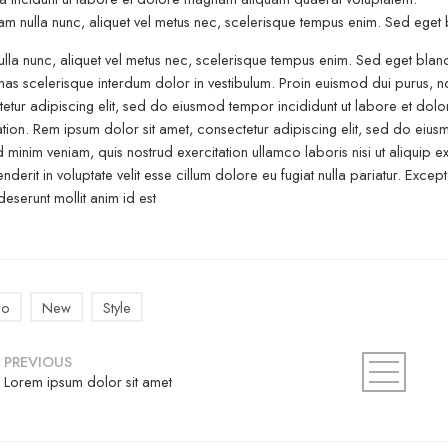
 nulla nunc, aliquet vel metus nec, scelerisque tempus enim. Sed eget bla
ulla nunc, aliquet vel metus nec, scelerisque tempus enim. Sed eget blandit
s scelerisque interdum dolor in vestibulum. Proin euismod dui purus, non
etur adipiscing elit, sed do eiusmod tempor incididunt ut labore et dol
ation. Rem ipsum dolor sit amet, consectetur adipiscing elit, sed do eiu
 minim veniam, quis nostrud exercitation ullamco laboris nisi ut aliquip
nderit in voluptate velit esse cillum dolore eu fugiat nulla pariatur. Exce
 deserunt mollit anim id est
ro
New
Style
PREVIOUS
Lorem ipsum dolor sit amet