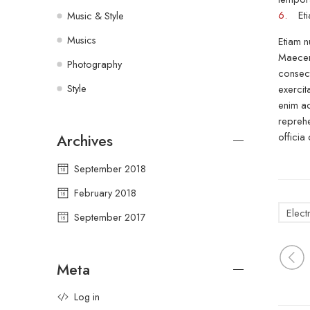
6.
Etiam
Music & Style
Musics
Etiam n
Maecena
Photography
consect
Style
exercit
enim ad
reprehe
officia
Archives
September 2018
February 2018
Elect
September 2017
Meta
Log in