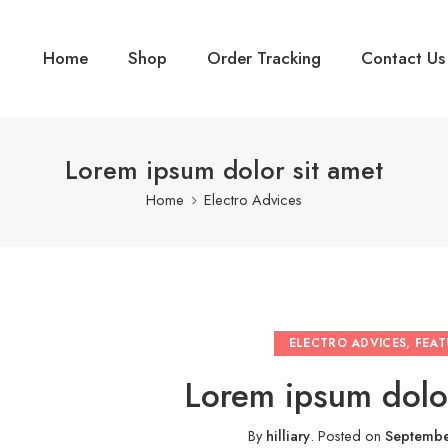
Home
Shop
Order Tracking
Contact Us
Lorem ipsum dolor sit amet
Home
Electro Advices
ELECTRO ADVICES
,
FEAT
Lorem ipsum dolor
By
hilliary
.
Posted on
Septembe